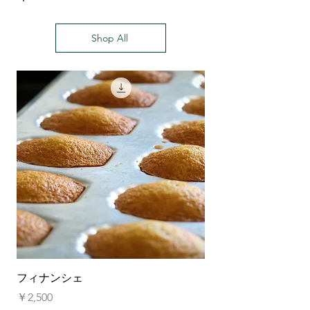
Shop All
フィナンシェ
食べるスープ パン
価格
価格
￥2,500
￥600